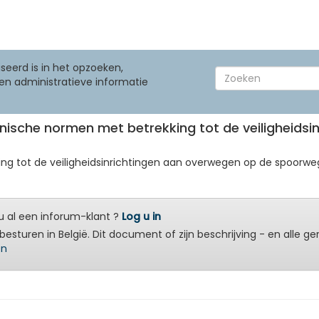
seerd is in het opzoeken,
en administratieve informatie
echnische normen met betrekking tot de veiligheid
ing tot de veiligheidsinrichtingen aan overwegen op de spoorweg
 al een inforum-klant ?
Log u in
besturen in België. Dit document of zijn beschrijving - en alle g
en