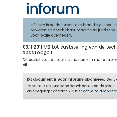
Inforum is de documentaire bron die gespeciali
bewaren en beschikbaar maken van juridische 
voor lokale overheden.
03.11.2011 MB tot vaststelling van de t
spoorwegen
Dit besluit stelt de technische normen met betrekk
dit ...
Dit document is voor inforum-abonnees.
Bent u
inforum is de juridische kennisbank van de lokale 
via toegangscontract.
Klik hier om je te abonner