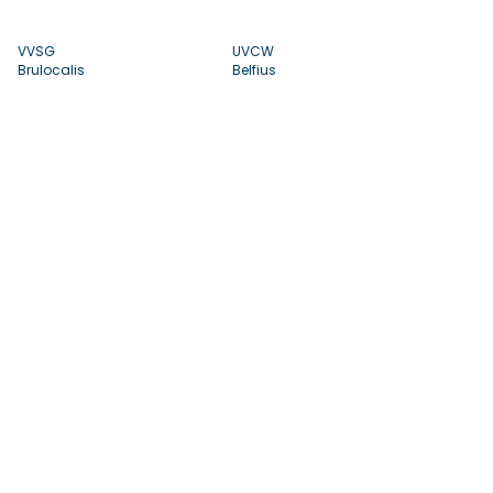
VVSG
UVCW
Brulocalis
Belfius