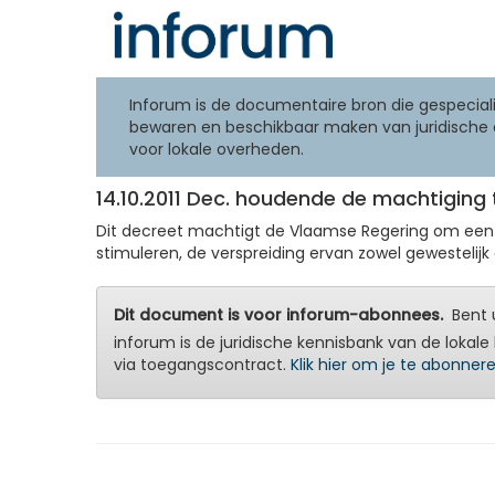
Inforum is de documentaire bron die gespeciali
bewaren en beschikbaar maken van juridische 
voor lokale overheden.
14.10.2011 Dec. houdende de machtiging 
Dit decreet machtigt de Vlaamse Regering om een vz
stimuleren, de verspreiding ervan zowel gewestelijk a
Dit document is voor inforum-abonnees.
Bent u
inforum is de juridische kennisbank van de lokale 
via toegangscontract.
Klik hier om je te abonner