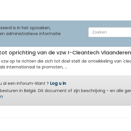
seerd is in het opzoeken,
en administratieve informatie
tot oprichting van de vzw I-Cleantech Vlaanderen
w op te richten die zich tot doel stelt de ontwikkeling van
'cle
ls internationaal te promoten, ...
 al een inforum-klant ?
Log u in
besturen in België. Dit document of zijn beschrijving - en alle g
en