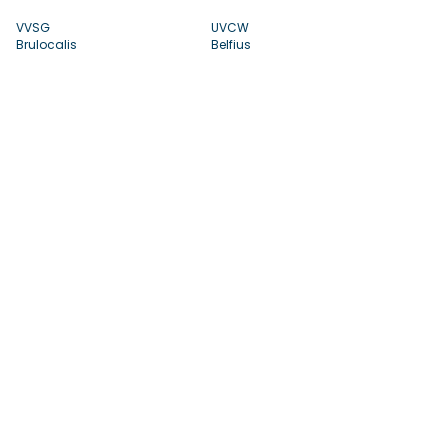
VVSG
UVCW
Brulocalis
Belfius