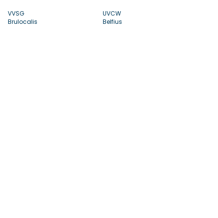
VVSG
UVCW
Brulocalis
Belfius