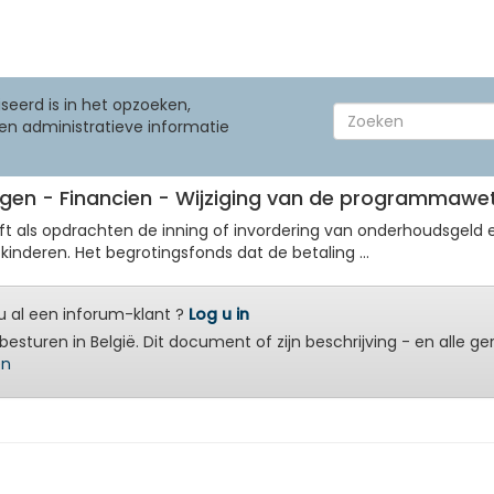
seerd is in het opzoeken,
en administratieve informatie
gen - Financien - Wijziging van de programmawet 
t als opdrachten de inning of invordering van onderhoudsgeld 
nderen. Het begrotingsfonds dat de betaling ...
 al een inforum-klant ?
Log u in
besturen in België. Dit document of zijn beschrijving - en alle g
en