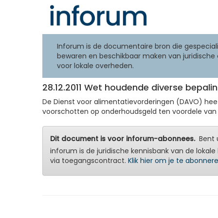
Inforum is de documentaire bron die gespeciali
bewaren en beschikbaar maken van juridische 
voor lokale overheden.
28.12.2011 Wet houdende diverse bepalin
De Dienst voor alimentatievorderingen (DAVO) heef
voorschotten op onderhoudsgeld ten voordele van ki
Dit document is voor inforum-abonnees.
Bent u
inforum is de juridische kennisbank van de lokale 
via toegangscontract.
Klik hier om je te abonner