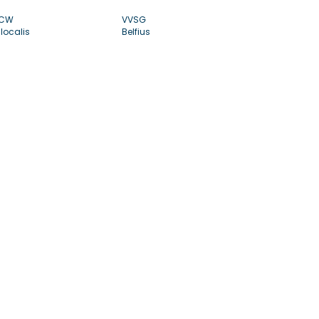
CW
VVSG
localis
Belfius