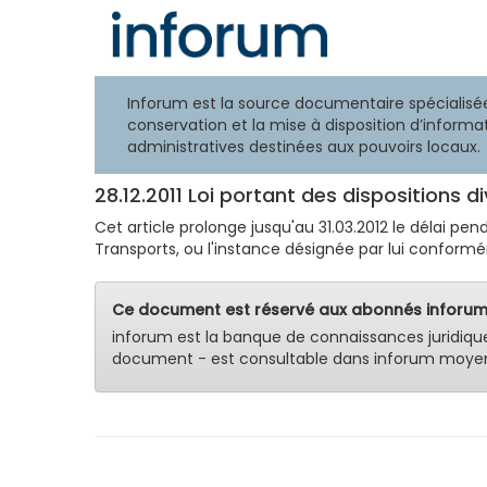
Inforum est la source documentaire spécialisée
conservation et la mise à disposition d’informat
administratives destinées aux pouvoirs locaux.
28.12.2011 Loi portant des dispositions d
Cet article prolonge jusqu'au 31.03.2012 le délai pen
Transports, ou l'instance désignée par lui conformé
Ce document est réservé aux abonnés inforum
inforum est la banque de connaissances juridiqu
document - est consultable dans inforum moyen