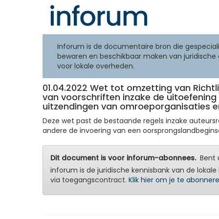
Inforum is de documentaire bron die gespeciali
bewaren en beschikbaar maken van juridische 
voor lokale overheden.
01.04.2022 Wet tot omzetting van Richtl
van voorschriften inzake de uitoefening
uitzendingen van omroeporganisaties en 
Deze wet past de bestaande regels inzake auteursr
andere de invoering van een oorsprongslandbeginse
Dit document is voor inforum-abonnees.
Bent u
inforum is de juridische kennisbank van de lokale 
via toegangscontract.
Klik hier om je te abonner