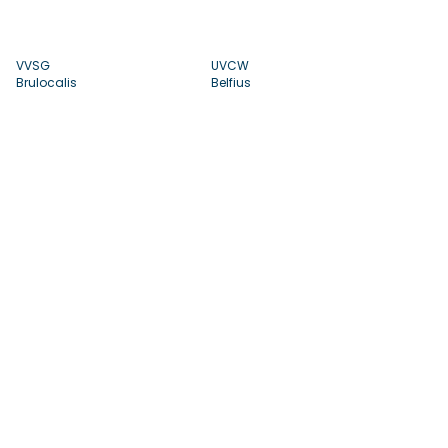
VVSG
UVCW
Brulocalis
Belfius