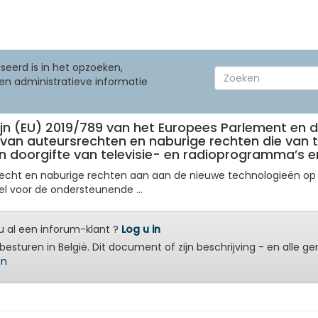
seerd is in het opzoeken,
en administratieve informatie
ijn (EU) 2019/789 van het Europees Parlement en de
 van auteursrechten en naburige rechten die van 
doorgifte van televisie- en radioprogramma’s en 
echt en naburige rechten aan aan de nieuwe technologieën op he
l voor de ondersteunende ...
 al een inforum-klant ?
Log u in
besturen in België. Dit document of zijn beschrijving - en alle g
en