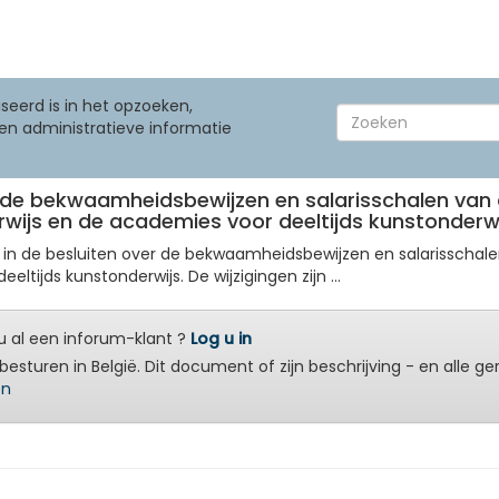
seerd is in het opzoeken,
en administratieve informatie
er de bekwaamheidsbewijzen en salarisschalen va
wijs en de academies voor deeltijds kunstonderw
en in de besluiten over de bekwaamheidsbewijzen en salarisschal
tijds kunstonderwijs. De wijzigingen zijn ...
 al een inforum-klant ?
Log u in
besturen in België. Dit document of zijn beschrijving - en alle g
en