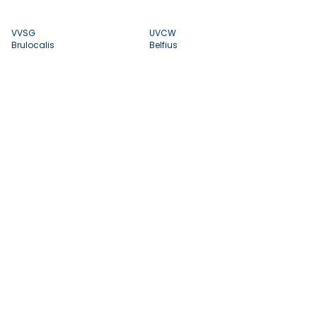
VVSG
UVCW
Brulocalis
Belfius