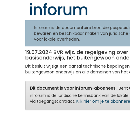
Inforum is de documentaire bron die gespeciali
bewaren en beschikbaar maken van juridische 
voor lokale overheden.
19.07.2024 BVR wijz. de regelgeving ov
basisonderwijs, het buitengewoon onder
Dit besluit wijzigt een aantal technische bepaling
buitengewoon onderwijs en alle domeinen van het deel
Dit document is voor inforum-abonnees.
Bent u
inforum is de juridische kennisbank van de lokale 
via toegangscontract.
Klik hier om je te abonner