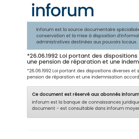
Inforum est la source documentaire spécialisée
conservation et la mise à disposition d’informat
administratives destinées aux pouvoirs locaux.
*26.06.1992 Loi portant des dispositions
une pension de réparation et une indemn
*26.06.1992 Loi portant des dispositions diverses e
pension de réparation et une indemnisation accordée
Ce document est réservé aux abonnés inforum
inforum est la banque de connaissances juridiqu
document - est consultable dans inforum moyen