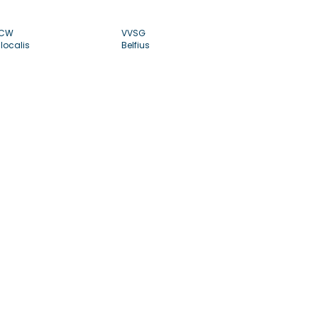
CW
VVSG
localis
Belfius