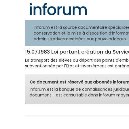
Inforum est la source documentaire spécialisée
conservation et la mise à disposition d’informat
administratives destinées aux pouvoirs locaux.
15.07.1983 Loi portant création du Servi
Le transport des élèves au départ des points d'emb
subventionnée par l'Etat et inversément est dorénavan
Ce document est réservé aux abonnés inforum
inforum est la banque de connaissances juridiqu
document - est consultable dans inforum moyen