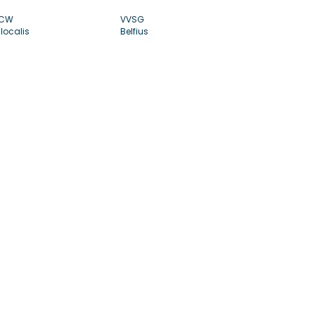
CW
VVSG
localis
Belfius