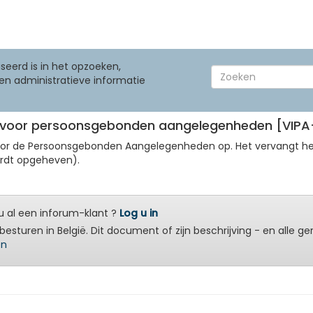
seerd is in het opzoeken,
en administratieve informatie
uur voor persoonsgebonden aangelegenheden [VIP
 voor de Persoonsgebonden Aangelegenheden op. Het vervangt h
ordt opgeheven).
 al een inforum-klant ?
Log u in
besturen in België. Dit document of zijn beschrijving - en alle g
en