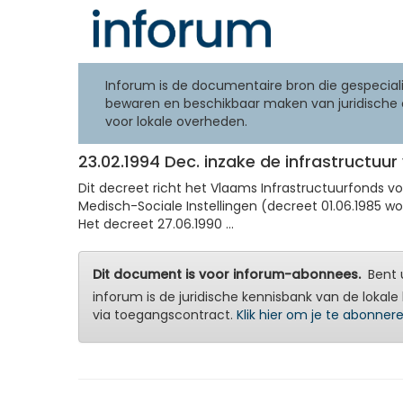
Inforum is de documentaire bron die gespeciali
bewaren en beschikbaar maken van juridische 
voor lokale overheden.
23.02.1994 Dec. inzake de infrastruct
Dit decreet richt het Vlaams Infrastructuurfonds
Medisch-Sociale Instellingen (decreet 01.06.1985 w
Het decreet 27.06.1990 ...
Dit document is voor inforum-abonnees.
Bent u
inforum is de juridische kennisbank van de lokale 
via toegangscontract.
Klik hier om je te abonner