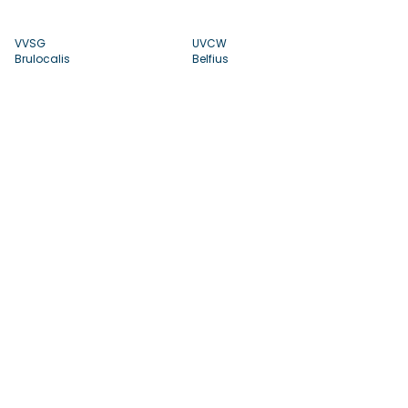
VVSG
UVCW
Brulocalis
Belfius