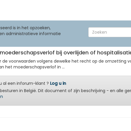
seerd is in het opzoeken,
en administratieve informatie
t moederschapsverlof bij overlijden of hospitalisa
ver de voorwaarden volgens dewelke het recht op de omzetting 
n het moederschapsverlof in ...
 al een inforum-klant ?
Log u in
besturen in België. Dit document of zijn beschrijving - en alle g
en