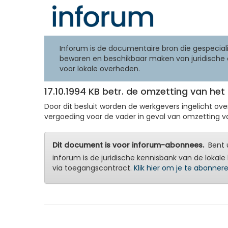
Inforum is de documentaire bron die gespeciali
bewaren en beschikbaar maken van juridische 
voor lokale overheden.
17.10.1994 KB betr. de omzetting van he
Door dit besluit worden de werkgevers ingelicht o
vergoeding voor de vader in geval van omzetting va
Dit document is voor inforum-abonnees.
Bent u
inforum is de juridische kennisbank van de lokale 
via toegangscontract.
Klik hier om je te abonner