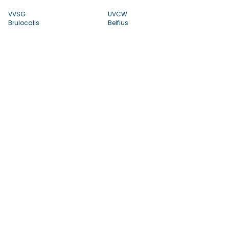
VVSG
UVCW
Brulocalis
Belfius