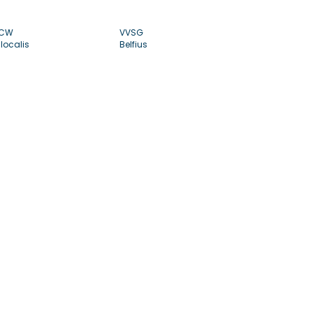
CW
VVSG
localis
Belfius