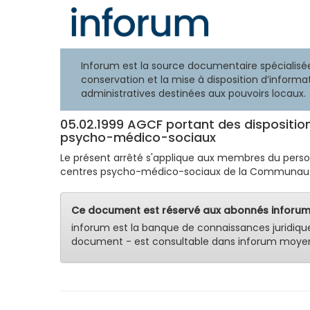
Inforum est la source documentaire spécialisée
conservation et la mise à disposition d’informat
administratives destinées aux pouvoirs locaux.
05.02.1999 AGCF portant des dispositi
psycho-médico-sociaux
Le présent arrêté s'applique aux membres du personne
centres psycho-médico-sociaux de la Communauté f
Ce document est réservé aux abonnés inforum
inforum est la banque de connaissances juridiqu
document - est consultable dans inforum moyen