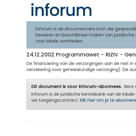
Inforum is de documentaire bron die gespeciali
bewaren en beschikbaar maken van juridische 
voor lokale overheden.
24.12.2002 Programmawet - RIZIV - Gene
De financiering van de verzorgingen aan de niet in
verzekering voor geneeskundige verzorging). De a
Dit document is voor inforum-abonnees.
Bent u
inforum is de juridische kennisbank van de lokale 
via toegangscontract.
Klik hier om je te abonner