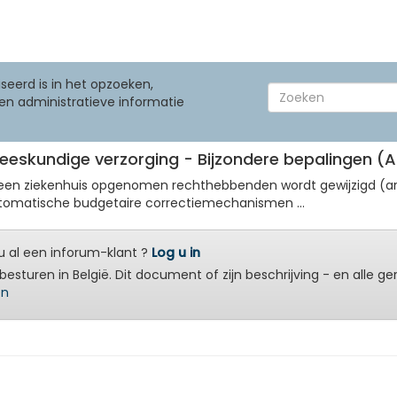
seerd is in het opzoeken,
en administratieve informatie
eskundige verzorging - Bijzondere bepalingen (Ar
 een ziekenhuis opgenomen rechthebbenden wordt gewijzigd (art.
utomatische budgetaire correctiemechanismen ...
 al een inforum-klant ?
Log u in
besturen in België. Dit document of zijn beschrijving - en alle g
en