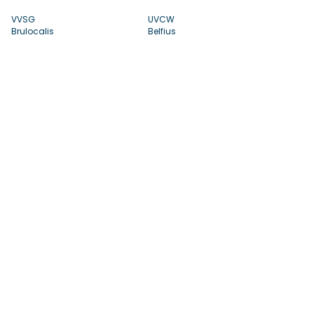
VVSG
UVCW
Brulocalis
Belfius