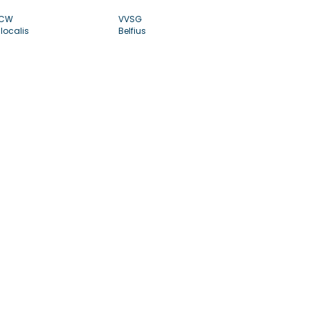
CW
VVSG
localis
Belfius