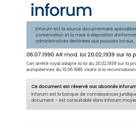
Inforum est la source documentaire spécialisée
conservation et la mise à disposition d’informat
administratives destinées aux pouvoirs locaux.
06.07.1990 AR mod. loi 20.02.1939 sur la 
Cet arrêté royal adapte la loi du 20.02.1939 sur la
européennes du 10.06.1985 visant à la reconnaissanc
Ce document est réservé aux abonnés inforum
inforum est la banque de connaissances juridiqu
document - est consultable dans inforum moyen