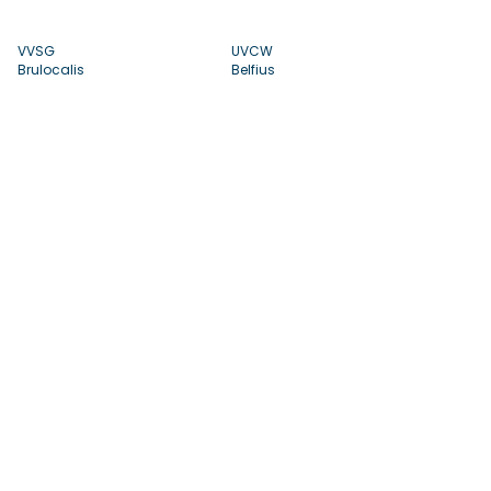
VVSG
UVCW
Brulocalis
Belfius