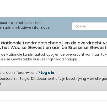
seerd is in het opzoeken,
en administratieve informatie
de Nationale Landmaatschappij en de overdracht v
, het Waalse Gewest en aan de Brusselse Geweste
van de Nationale Landmaatschappij en de overdracht van haar ta
else Gewestelijke Huisvestingsmaatschappij. ...
 al een inforum-klant ?
Log u in
besturen in België. Dit document of zijn beschrijving - en alle g
en