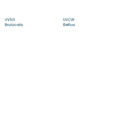
VVSG
UVCW
Brulocalis
Belfius