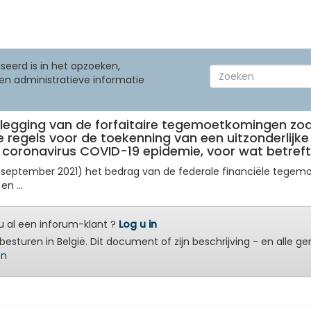
seerd is in het opzoeken,
en administratieve informatie
tlegging van de forfaitaire tegemoetkomingen zoals 
re regels voor de toekenning van een uitzonderlij
e coronavirus COVID-19 epidemie, voor wat betref
 tot september 2021) het bedrag van de federale financiële te
n ...
 al een inforum-klant ?
Log u in
besturen in België. Dit document of zijn beschrijving - en alle g
en