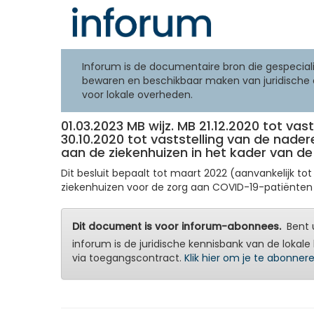
Inforum is de documentaire bron die gespeciali
bewaren en beschikbaar maken van juridische 
voor lokale overheden.
01.03.2023 MB wijz. MB 21.12.2020 tot vas
30.10.2020 tot vaststelling van de nade
aan de ziekenhuizen in het kader van d
Dit besluit bepaalt tot maart 2022 (aanvankelijk
ziekenhuizen voor de zorg aan COVID-19-patiënten e
Dit document is voor inforum-abonnees.
Bent u
inforum is de juridische kennisbank van de lokale 
via toegangscontract.
Klik hier om je te abonner