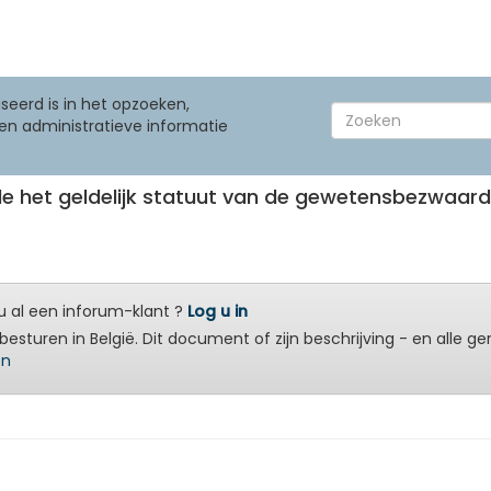
seerd is in het opzoeken,
en administratieve informatie
de het geldelijk statuut van de gewetensbezwaarden
 al een inforum-klant ?
Log u in
besturen in België. Dit document of zijn beschrijving - en alle g
en