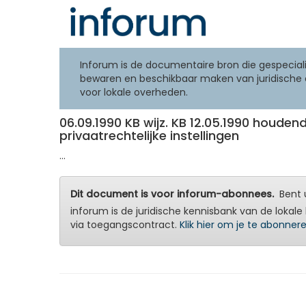
Inforum is de documentaire bron die gespeciali
bewaren en beschikbaar maken van juridische 
voor lokale overheden.
06.09.1990 KB wijz. KB 12.05.1990 houden
privaatrechtelijke instellingen
...
Dit document is voor inforum-abonnees.
Bent u
inforum is de juridische kennisbank van de lokale 
via toegangscontract.
Klik hier om je te abonner