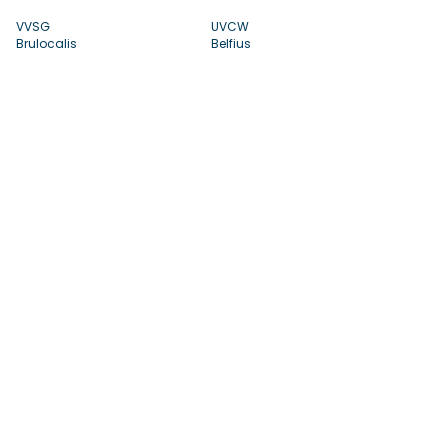
VVSG
UVCW
Brulocalis
Belfius