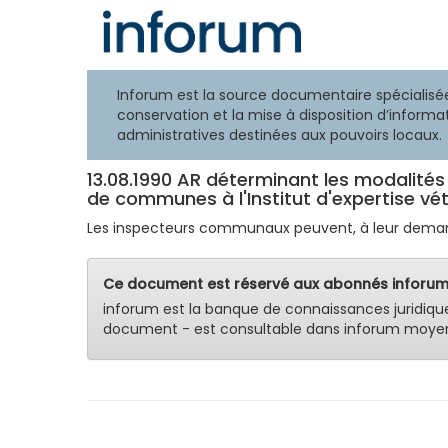
Inforum est la source documentaire spécialisée
conservation et la mise à disposition d’informat
administratives destinées aux pouvoirs locaux.
13.08.1990 AR déterminant les modalité
de communes à l'Institut d'expertise vét
Les inspecteurs communaux peuvent, à leur demande
Ce document est réservé aux abonnés inforum
inforum est la banque de connaissances juridiqu
document - est consultable dans inforum moyen