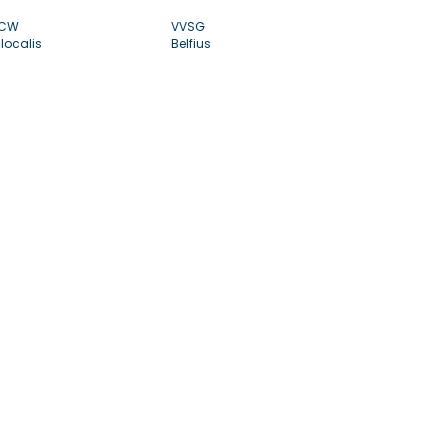
CW
VVSG
localis
Belfius