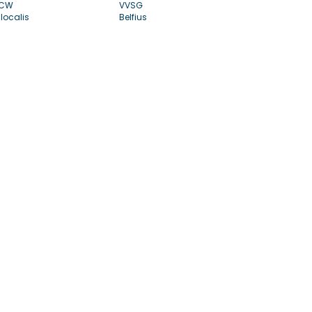
CW
VVSG
localis
Belfius