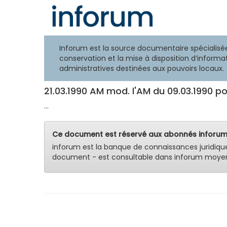
Inforum est la source documentaire spécialisée
conservation et la mise à disposition d’informat
administratives destinées aux pouvoirs locaux.
21.03.1990 AM mod. l'AM du 09.03.1990 p
...
Ce document est réservé aux abonnés inforum
inforum est la banque de connaissances juridiqu
document - est consultable dans inforum moyen