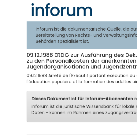
Inforum ist die dokumentarische Quelle, die au
Bereitstellung von Rechts- und Verwaltungsinf
Behörden spezialisiert ist.
09.12.1988 ERDG zur Ausführung des Dek
zu den Personalkosten der anerkannten
Jugendorganisationen und Jugendzent
09.12.1988 Arrêté de l'Exécutif portant exécution 
l'éducation populaire et la formation des adultes ai
Dieses Dokument ist für Inforum-Abonnenten re
inforum ist die juristische Wissensbank für lok
Daten - können im Rahmen eines Zugangsvertra