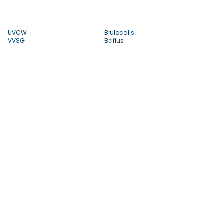
UVCW
Brulocalis
VVSG
Belfius