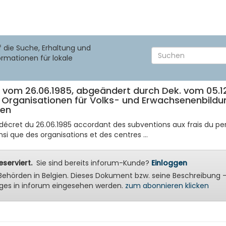
f die Suche, Erhaltung und
ormationen für lokale
. vom 26.06.1985, abgeändert durch Dek. vom 05.
 Organisationen für Volks- und Erwachsenenbildu
ren
du décret du 26.06.1985 accordant des subventions aux frais du p
nsi que des organisations et des centres ...
serviert.
Sie sind bereits inforum-Kunde?
Einloggen
ale Behörden in Belgien. Dieses Dokument bzw. seine Beschreibu
ges in inforum eingesehen werden.
zum abonnieren klicken