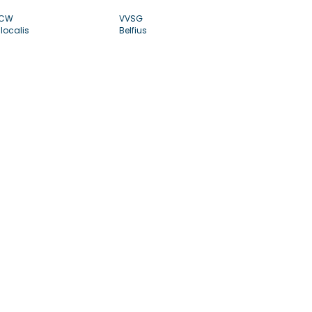
CW
VVSG
localis
Belfius