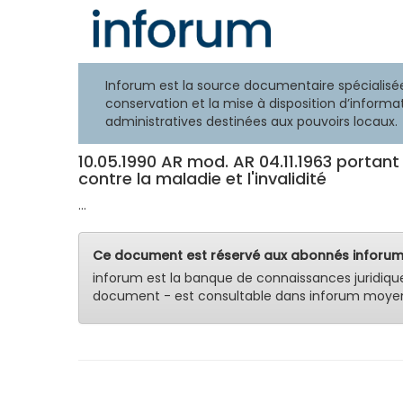
Inforum est la source documentaire spécialisée
conservation et la mise à disposition d’informat
administratives destinées aux pouvoirs locaux.
10.05.1990 AR mod. AR 04.11.1963 portant
contre la maladie et l'invalidité
...
Ce document est réservé aux abonnés inforum
inforum est la banque de connaissances juridiqu
document - est consultable dans inforum moyen