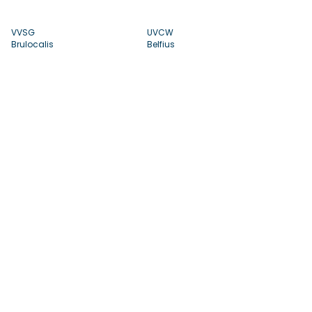
VVSG
UVCW
Brulocalis
Belfius