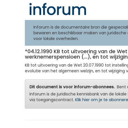
Inforum is de documentaire bron die gespeciali
bewaren en beschikbaar maken van juridische 
voor lokale overheden.
*04.12.1990 KB tot uitvoering van de Wet 
werknemerspensioen (...), en tot wijz
KB tot uitvoering van de Wet 20.07.1990 tot instel
evolutie van het algemeen welzijn, en tot wijziging
Dit document is voor inforum-abonnees.
Bent u
inforum is de juridische kennisbank van de lokale 
via toegangscontract.
Klik hier om je te abonner