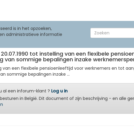
seerd is in het opzoeken,
en administratieve informatie
20.07.1990 tot instelling van een flexibele pensioen
iging van sommige bepalingen inzake werknemersp
ling van een flexibele pensioenleeftijd voor werknemers en tot
 van sommige bepalingen inzake ...
 al een inforum-klant ?
Log u in
besturen in België. Dit document of zijn beschrijving - en alle g
en