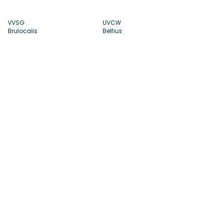
VVSG
UVCW
Brulocalis
Belfius