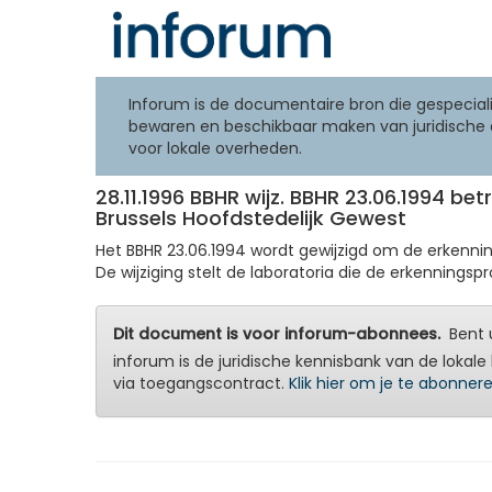
Inforum is de documentaire bron die gespeciali
bewaren en beschikbaar maken van juridische 
voor lokale overheden.
28.11.1996 BBHR wijz. BBHR 23.06.1994 b
Brussels Hoofdstedelijk Gewest
Het BBHR 23.06.1994 wordt gewijzigd om de erkennin
De wijziging stelt de laboratoria die de erkenningsp
Dit document is voor inforum-abonnees.
Bent u
inforum is de juridische kennisbank van de lokale 
via toegangscontract.
Klik hier om je te abonner