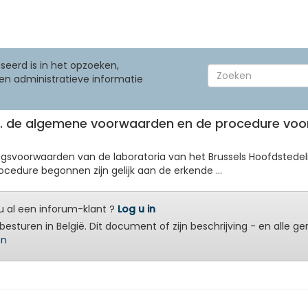
seerd is in het opzoeken,
en administratieve informatie
etr. de algemene voorwaarden en de procedure voo
gsvoorwaarden van de laboratoria van het Brussels Hoofdstedelij
rocedure begonnen zijn gelijk aan de erkende ...
 al een inforum-klant ?
Log u in
besturen in België. Dit document of zijn beschrijving - en alle g
en