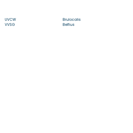
UVCW
Brulocalis
VVSG
Belfius