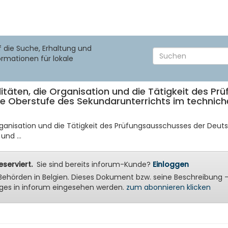
f die Suche, Erhaltung und
ormationen für lokale
itäten, die Organisation und die Tätigkeit des P
 Oberstufe des Sekundarunterrichts im techniche
Organisation und die Tätigkeit des Prüfungsausschusses der Deu
nd ...
serviert.
Sie sind bereits inforum-Kunde?
Einloggen
ale Behörden in Belgien. Dieses Dokument bzw. seine Beschreibu
ges in inforum eingesehen werden.
zum abonnieren klicken