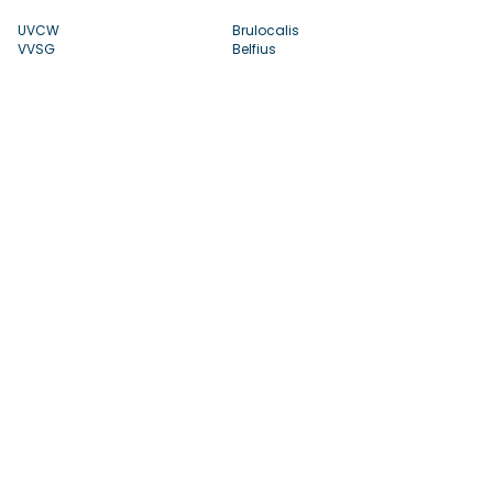
UVCW
Brulocalis
VVSG
Belfius