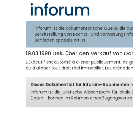
Inforum ist die dokumentarische Quelle, die au
Bereitstellung von Rechts- und Verwaltungsinf
Behörden spezialisiert ist.
19.03.1990 Dek. über den Verkauf von D
L'Exécutif est autorisé à aliéner publiquement, de 
ou à aliéner tout droit réel immobilier. Les aliénations
Dieses Dokument ist für Inforum-Abonnenten re
inforum ist die juristische Wissensbank für lok
Daten - können im Rahmen eines Zugangsvertra