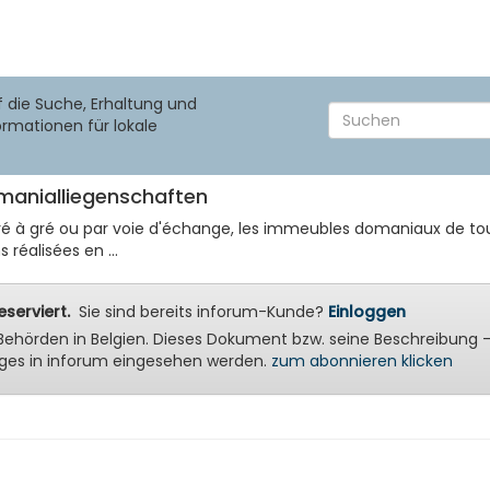
f die Suche, Erhaltung und
ormationen für lokale
omanialliegenschaften
gré à gré ou par voie d'échange, les immeubles domaniaux de tou
 réalisées en ...
serviert.
Sie sind bereits inforum-Kunde?
Einloggen
ale Behörden in Belgien. Dieses Dokument bzw. seine Beschreibu
ges in inforum eingesehen werden.
zum abonnieren klicken