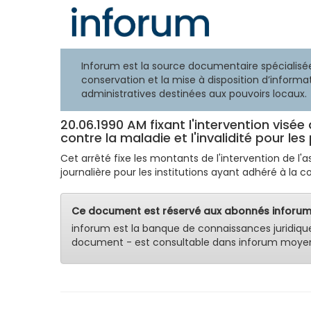
Inforum est la source documentaire spécialisée
conservation et la mise à disposition d’informat
administratives destinées aux pouvoirs locaux.
20.06.1990 AM fixant l'intervention visée 
contre la maladie et l'invalidité pour les
Cet arrêté fixe les montants de l'intervention de l'a
journalière pour les institutions ayant adhéré à la co
Ce document est réservé aux abonnés inforum
inforum est la banque de connaissances juridiqu
document - est consultable dans inforum moyen