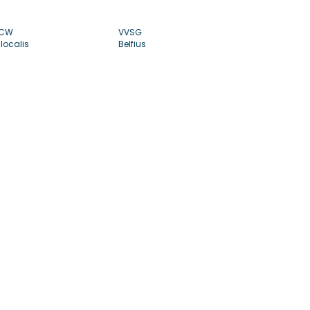
CW
VVSG
localis
Belfius