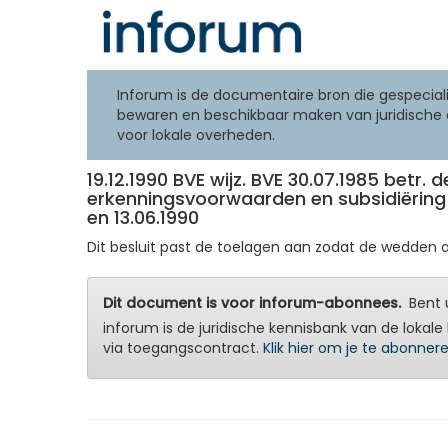
Inforum is de documentaire bron die gespeciali
bewaren en beschikbaar maken van juridische 
voor lokale overheden.
19.12.1990 BVE wijz. BVE 30.07.1985 bet
erkenningsvoorwaarden en subsidiëring v
en 13.06.1990
Dit besluit past de toelagen aan zodat de wedden 
Dit document is voor inforum-abonnees.
Bent u
inforum is de juridische kennisbank van de lokale 
via toegangscontract.
Klik hier om je te abonner