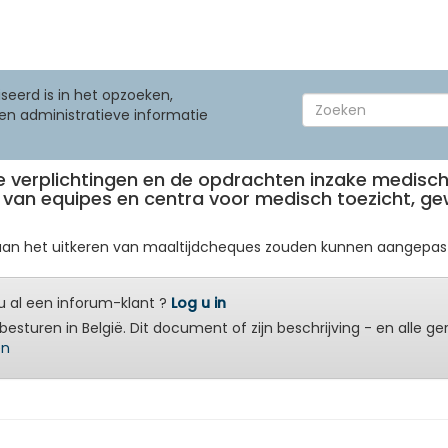
seerd is in het opzoeken,
en administratieve informatie
r. de verplichtingen en de opdrachten inzake medi
an equipes en centra voor medisch toezicht, gewij
aan het uitkeren van maaltijdcheques zouden kunnen aangepast 
 al een inforum-klant ?
Log u in
besturen in België. Dit document of zijn beschrijving - en alle g
en