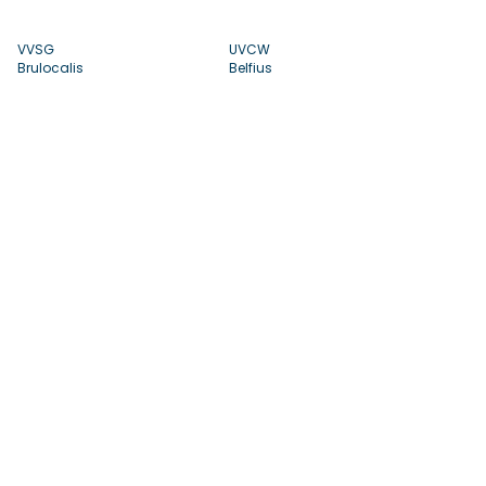
VVSG
UVCW
Brulocalis
Belfius