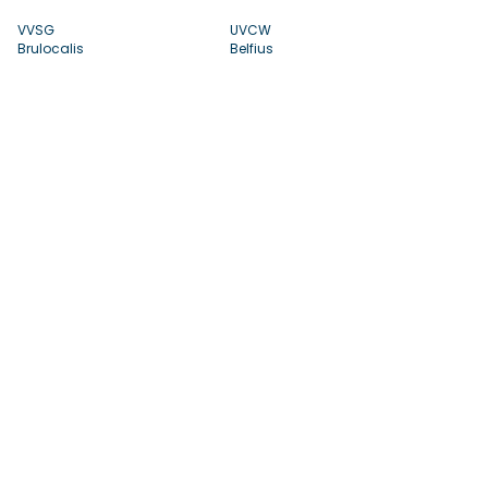
VVSG
UVCW
Brulocalis
Belfius