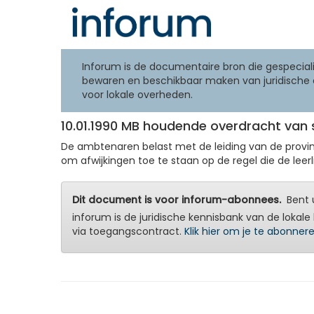
Inforum is de documentaire bron die gespeciali
bewaren en beschikbaar maken van juridische 
voor lokale overheden.
10.01.1990 MB houdende overdracht van
De ambtenaren belast met de leiding van de provin
om afwijkingen toe te staan op de regel die de leerl
Dit document is voor inforum-abonnees.
Bent u
inforum is de juridische kennisbank van de lokale 
via toegangscontract.
Klik hier om je te abonner