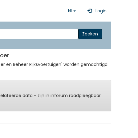
NL
Login
Zoeken
voer
voer en Beheer Rijksvoertuigen' worden gemachtigd
erelateerde data - zijn in inforum raadpleegbaar