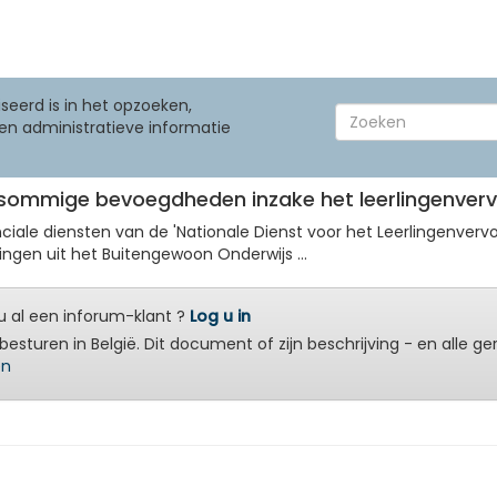
seerd is in het opzoeken,
en administratieve informatie
 sommige bevoegdheden inzake het leerlingenver
ciale diensten van de 'Nationale Dienst voor het Leerlingenver
ingen uit het Buitengewoon Onderwijs ...
 al een inforum-klant ?
Log u in
besturen in België. Dit document of zijn beschrijving - en alle g
en