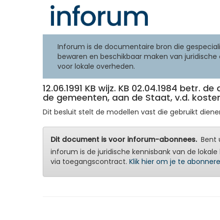
Inforum is de documentaire bron die gespeciali
bewaren en beschikbaar maken van juridische 
voor lokale overheden.
12.06.1991 KB wijz. KB 02.04.1984 betr. d
de gemeenten, aan de Staat, v.d. kosten 
Dit besluit stelt de modellen vast die gebruikt dienen
Dit document is voor inforum-abonnees.
Bent u
inforum is de juridische kennisbank van de lokale 
via toegangscontract.
Klik hier om je te abonner