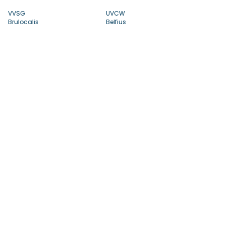
VVSG
UVCW
Brulocalis
Belfius