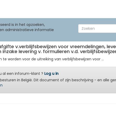
seerd is in het opzoeken,
en administratieve informatie
e afgifte v.verblijfsbewijzen voor vreemdelingen, l
inzake levering v. formulieren v.d. verblijfsbewij
 te worden voor de uitreiking van verblijfsbewijzen voor ...
 al een inforum-klant ?
Log u in
besturen in België. Dit document of zijn beschrijving - en alle g
en