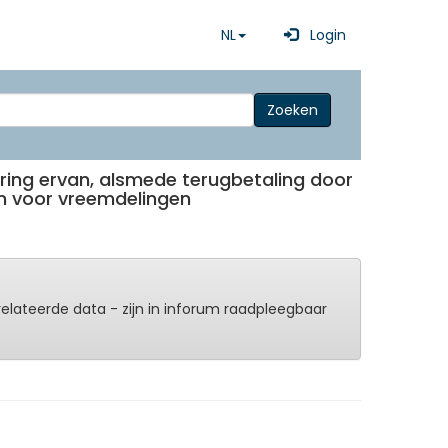
NL
Login
Zoeken
evering ervan, alsmede terugbetaling door
zen voor vreemdelingen
erelateerde data - zijn in inforum raadpleegbaar