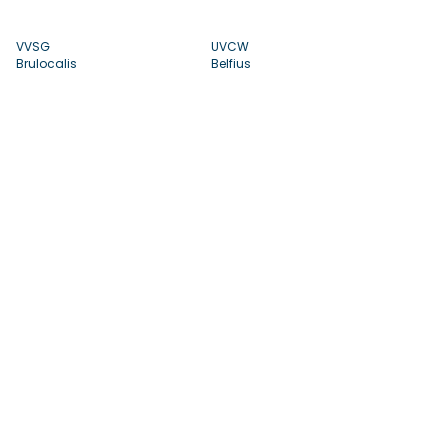
VVSG
UVCW
Brulocalis
Belfius