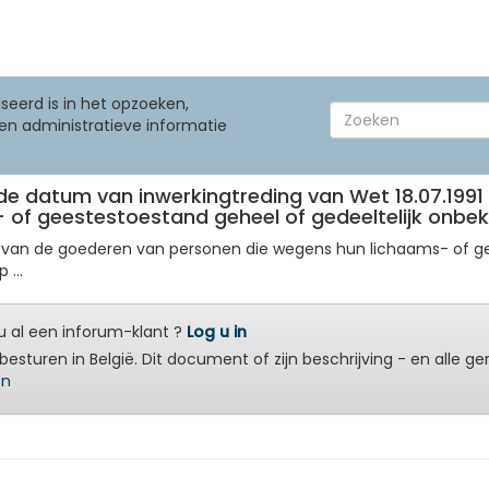
seerd is in het opzoeken,
en administratieve informatie
n de datum van inwerkingtreding van Wet 18.07.199
of geestestoestand geheel of gedeeltelijk onbek
g van de goederen van personen die wegens hun lichaams- of g
 ...
 al een inforum-klant ?
Log u in
besturen in België. Dit document of zijn beschrijving - en alle g
en