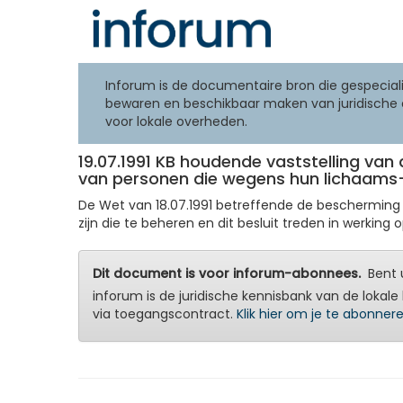
Inforum is de documentaire bron die gespeciali
bewaren en beschikbaar maken van juridische 
voor lokale overheden.
19.07.1991 KB houdende vaststelling va
van personen die wegens hun lichaams- 
De Wet van 18.07.1991 betreffende de beschermin
zijn die te beheren en dit besluit treden in werking op
Dit document is voor inforum-abonnees.
Bent u
inforum is de juridische kennisbank van de lokale 
via toegangscontract.
Klik hier om je te abonner