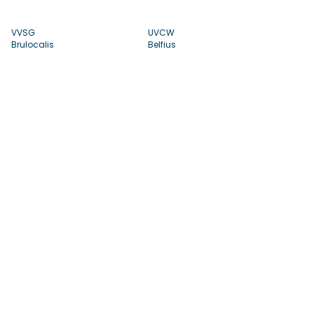
VVSG
UVCW
Brulocalis
Belfius