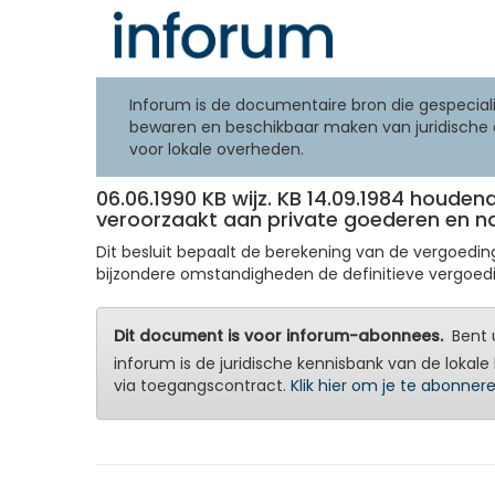
Inforum is de documentaire bron die gespeciali
bewaren en beschikbaar maken van juridische 
voor lokale overheden.
06.06.1990 KB wijz. KB 14.09.1984 houden
veroorzaakt aan private goederen en 
Dit besluit bepaalt de berekening van de vergoed
bijzondere omstandigheden de definitieve vergoedi
Dit document is voor inforum-abonnees.
Bent u
inforum is de juridische kennisbank van de lokale 
via toegangscontract.
Klik hier om je te abonner