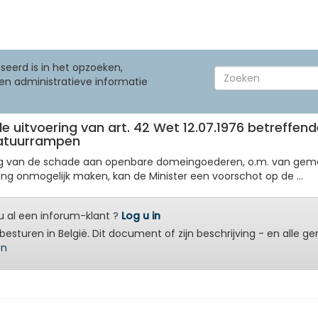
seerd is in het opzoeken,
en administratieve informatie
de uitvoering van art. 42 Wet 12.07.1976 betreffen
natuurrampen
ing van de schade aan openbare domeingoederen, o.m. van geme
ng onmogelijk maken, kan de Minister een voorschot op de ...
 al een inforum-klant ?
Log u in
besturen in België. Dit document of zijn beschrijving - en alle g
en