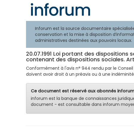
Inforum est la source documentaire spécialisée
conservation et la mise à disposition d’informat
administratives destinées aux pouvoirs locaux.
20.07.1991 Loi portant des dispositions s
contenant des dispositions sociales. Art
Conformément à l'avis n° 944 rendu par le Conseil Nat
doivent avoir droit à un préavis ou à une indéminit
Ce document est réservé aux abonnés inforum
inforum est la banque de connaissances juridiqu
document - est consultable dans inforum moyen