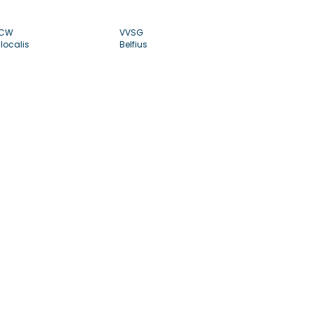
CW
VVSG
localis
Belfius