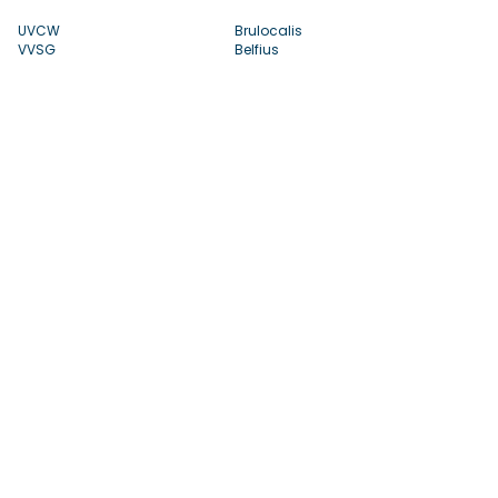
UVCW
Brulocalis
VVSG
Belfius