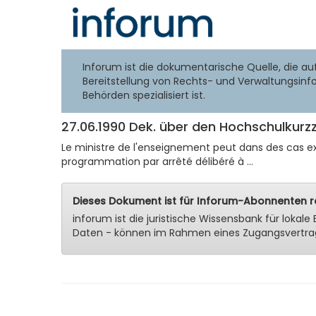
Inforum ist die dokumentarische Quelle, die au
Bereitstellung von Rechts- und Verwaltungsinf
Behörden spezialisiert ist.
27.06.1990 Dek. über den Hochschulkurzz
Le ministre de l'enseignement peut dans des cas e
programmation par arrêté délibéré à ...
Dieses Dokument ist für Inforum-Abonnenten re
inforum ist die juristische Wissensbank für lok
Daten - können im Rahmen eines Zugangsvertra