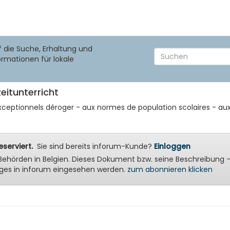
f die Suche, Erhaltung und
ormationen für lokale
eitunterricht
xceptionnels déroger - aux normes de population scolaires - au
serviert.
Sie sind bereits inforum-Kunde?
Einloggen
ale Behörden in Belgien. Dieses Dokument bzw. seine Beschreibu
ges in inforum eingesehen werden.
zum abonnieren klicken