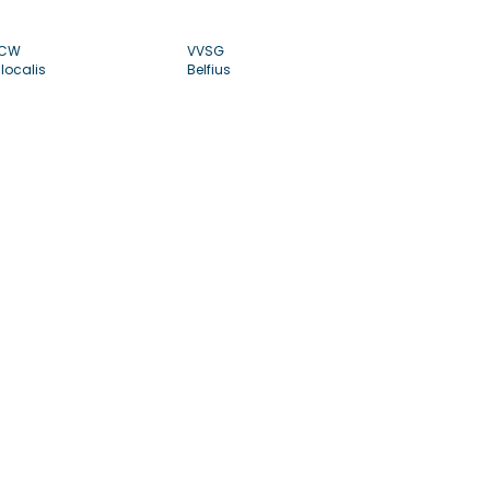
CW
VVSG
localis
Belfius