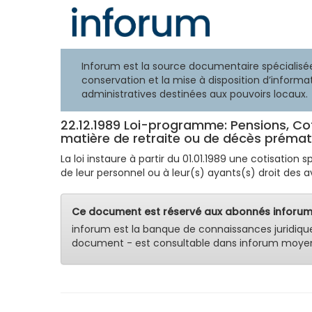
Inforum est la source documentaire spécialisée
conservation et la mise à disposition d’informat
administratives destinées aux pouvoirs locaux.
22.12.1989 Loi-programme: Pensions, Cot
matière de retraite ou de décès prémat
La loi instaure à partir du 01.01.1989 une cotisatio
de leur personnel ou à leur(s) ayants(s) droit des a
Ce document est réservé aux abonnés inforum
inforum est la banque de connaissances juridiqu
document - est consultable dans inforum moyen