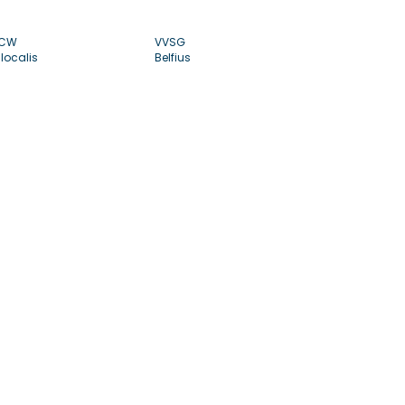
CW
VVSG
localis
Belfius