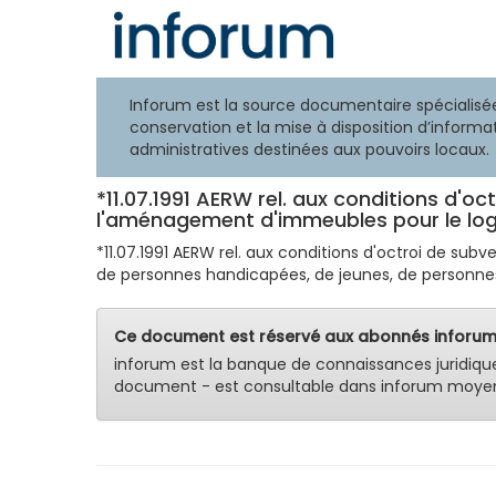
Inforum est la source documentaire spécialisée
conservation et la mise à disposition d’informat
administratives destinées aux pouvoirs locaux.
*11.07.1991 AERW rel. aux conditions d'oc
l'aménagement d'immeubles pour le log
*11.07.1991 AERW rel. aux conditions d'octroi de su
de personnes handicapées, de jeunes, de personnes 
Ce document est réservé aux abonnés inforum
inforum est la banque de connaissances juridiqu
document - est consultable dans inforum moyen