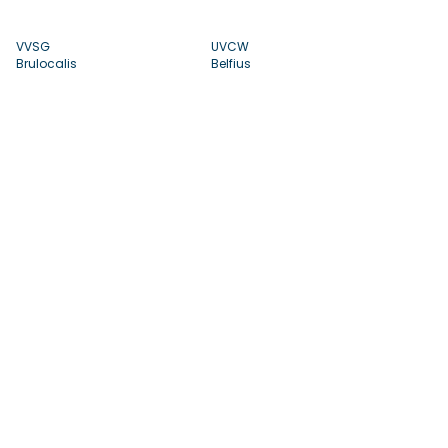
VVSG
UVCW
Brulocalis
Belfius