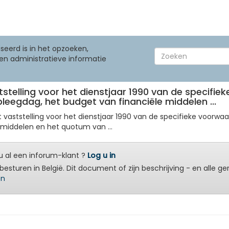
seerd is in het opzoeken,
en administratieve informatie
aststelling voor het dienstjaar 1990 van de specifi
rpleegdag, het budget van financiële middelen ...
 vaststelling voor het dienstjaar 1990 van de specifieke voorwaa
e middelen en het quotum van ...
 al een inforum-klant ?
Log u in
besturen in België. Dit document of zijn beschrijving - en alle g
en