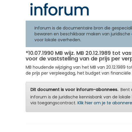
Inforum is de documentaire bron die gespeciali
bewaren en beschikbaar maken van juridische 
voor lokale overheden.
*10.07.1990 MB wijz. MB 20.12.1989 tot v
voor de vaststelling van de prijs per ve
MB houdende wijziging van het MB van 20.12.1989 tot
de prijs per verpleegdag, het budget van financiël
Dit document is voor inforum-abonnees.
Bent u
inforum is de juridische kennisbank van de lokale 
via toegangscontract.
Klik hier om je te abonner