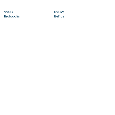
VVSG
UVCW
Brulocalis
Belfius