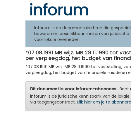
Inforum is de documentaire bron die gespeciali
bewaren en beschikbaar maken van juridische 
voor lokale overheden.
*07.08.1991 MB wijz. MB 28.11.1990 tot vast
per verpleegdag, het budget van financi
*07.08.1991 MB wijz. MB 28.11.1990 tot vaststelling, 
verpleegdag, het budget van financiële middelen e
Dit document is voor inforum-abonnees.
Bent u
inforum is de juridische kennisbank van de lokale 
via toegangscontract.
Klik hier om je te abonner