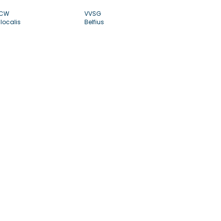
CW
VVSG
localis
Belfius