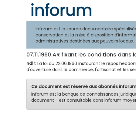
Inforum est la source documentaire spécialisée
conservation et la mise à disposition d’informat
administratives destinées aux pouvoirs locaux.
07.11.1960 AR fixant les conditions dans
ndlr:
La loi du 22.06.1960 instaurant le repos hebdom
d'ouverture dans le commerce, l'artisanat et les servi
Ce document est réservé aux abonnés inforum
inforum est la banque de connaissances juridiqu
document - est consultable dans inforum moyen