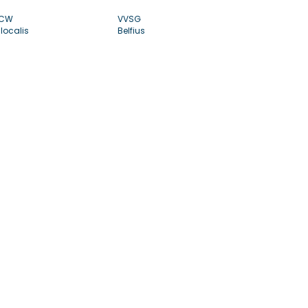
CW
VVSG
localis
Belfius