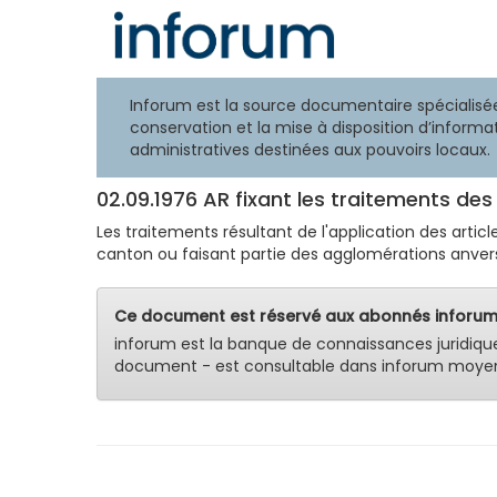
Inforum est la source documentaire spécialisée
conservation et la mise à disposition d’informat
administratives destinées aux pouvoirs locaux.
02.09.1976 AR fixant les traitements de
Les traitements résultant de l'application des arti
canton ou faisant partie des agglomérations anverso
Ce document est réservé aux abonnés inforum
inforum est la banque de connaissances juridiqu
document - est consultable dans inforum moyen