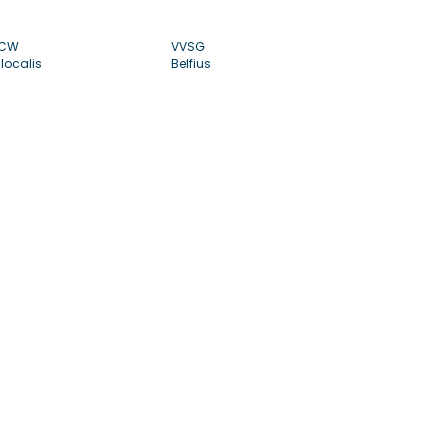
CW
VVSG
localis
Belfius