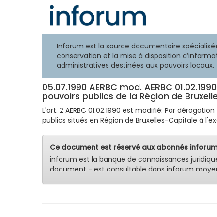
Inforum est la source documentaire spécialisée
conservation et la mise à disposition d’informat
administratives destinées aux pouvoirs locaux.
05.07.1990 AERBC mod. AERBC 01.02.199
pouvoirs publics de la Région de Bruxelle
L'art. 2 AERBC 01.02.1990 est modifié: Par dérogation
publics situés en Région de Bruxelles-Capitale à l'exc
Ce document est réservé aux abonnés inforum
inforum est la banque de connaissances juridiqu
document - est consultable dans inforum moyen