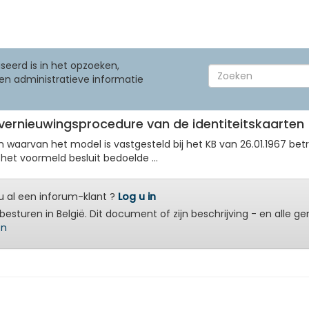
seerd is in het opzoeken,
en administratieve informatie
e vernieuwingsprocedure van de identiteitskaarten
waarvan het model is vastgesteld bij het KB van 26.01.1967 betre
j het voormeld besluit bedoelde ...
 al een inforum-klant ?
Log u in
besturen in België. Dit document of zijn beschrijving - en alle g
en