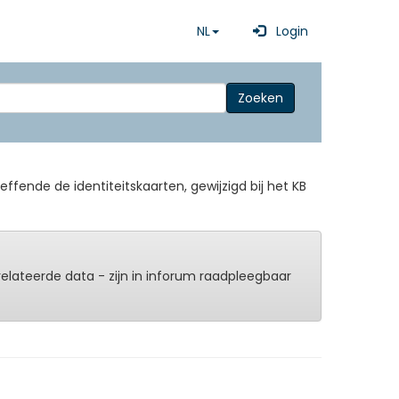
NL
Login
Zoeken
ffende de identiteitskaarten, gewijzigd bij het KB
erelateerde data - zijn in inforum raadpleegbaar