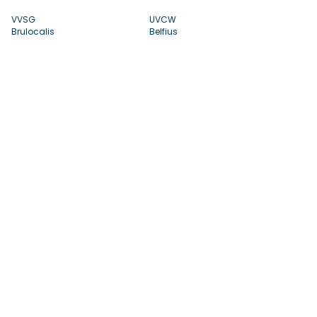
VVSG
UVCW
Brulocalis
Belfius