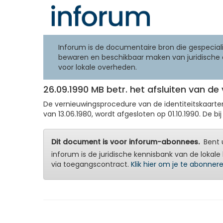
Inforum is de documentaire bron die gespeciali
bewaren en beschikbaar maken van juridische 
voor lokale overheden.
26.09.1990 MB betr. het afsluiten van d
De vernieuwingsprocedure van de identiteitskaarten 
van 13.06.1980, wordt afgesloten op 01.10.1990. De bi
Dit document is voor inforum-abonnees.
Bent u
inforum is de juridische kennisbank van de lokale 
via toegangscontract.
Klik hier om je te abonner