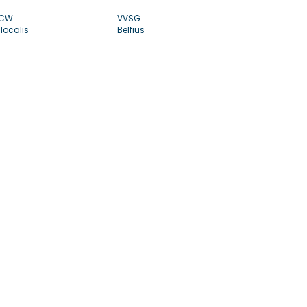
CW
VVSG
localis
Belfius