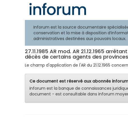
Inforum est la source documentaire spécialisée
conservation et la mise à disposition d’informat
administratives destinées aux pouvoirs locaux.
27.11.1985 AR mod. AR 21.12.1965 arrêtant 
décès de certains agents des provinc
Le champ d'application de l'AR du 21.12.1965 concernan
Ce document est réservé aux abonnés inforum
inforum est la banque de connaissances juridiqu
document - est consultable dans inforum moyen