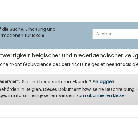
f die Suche, Erhaltung und
ormationen für lokale
chwertigkeit belgischer und niederlaendischer Zeu
 fixant l'équivalence des certificats belges et néerlandais d'
serviert.
Sie sind bereits inforum-Kunde?
Einloggen
ale Behörden in Belgien. Dieses Dokument bzw. seine Beschreibu
ges in inforum eingesehen werden.
zum abonnieren klicken