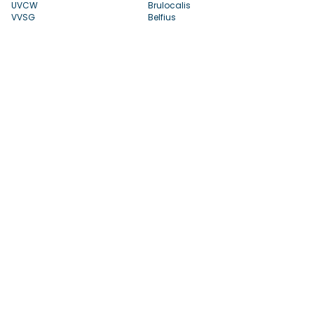
UVCW
Brulocalis
VVSG
Belfius