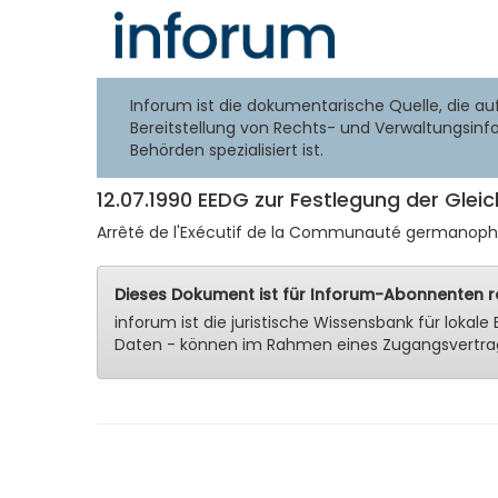
Inforum ist die dokumentarische Quelle, die au
Bereitstellung von Rechts- und Verwaltungsinf
Behörden spezialisiert ist.
12.07.1990 EEDG zur Festlegung der Glei
Arrêté de l'Exécutif de la Communauté germanophone
Dieses Dokument ist für Inforum-Abonnenten re
inforum ist die juristische Wissensbank für lok
Daten - können im Rahmen eines Zugangsvertra