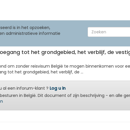
seerd is in het opzoeken,
en administratieve informatie
e toegang tot het grondgebied, het verblijf, de vest
ond om zonder reisvisum België te mogen binnenkomen voor een
ng tot het grondgebied, het verblijf, de ...
 al een inforum-klant ?
Log u in
besturen in België. Dit document of zijn beschrijving - en alle g
en