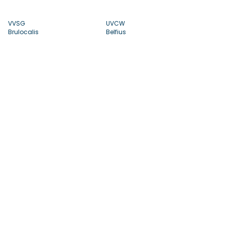
VVSG
UVCW
Brulocalis
Belfius