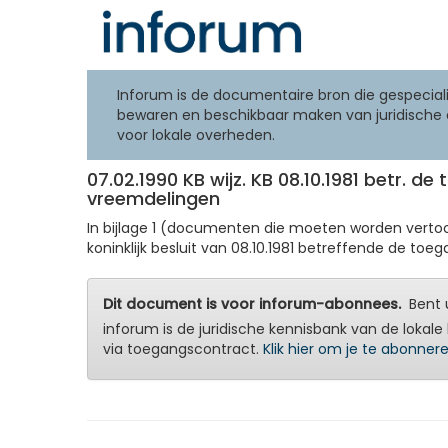
Inforum is de documentaire bron die gespeciali
bewaren en beschikbaar maken van juridische 
voor lokale overheden.
07.02.1990 KB wijz. KB 08.10.1981 betr. d
vreemdelingen
In bijlage 1 (documenten die moeten worden verto
koninklijk besluit van 08.10.1981 betreffende de toega
Dit document is voor inforum-abonnees.
Bent u
inforum is de juridische kennisbank van de lokale 
via toegangscontract.
Klik hier om je te abonner