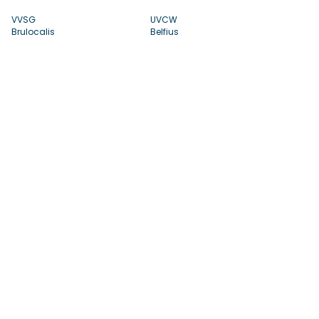
VVSG
UVCW
Brulocalis
Belfius