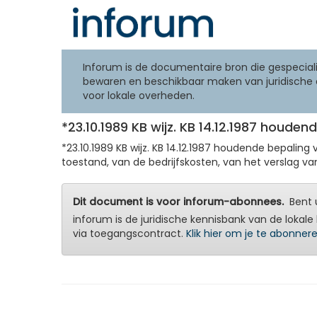
Inforum is de documentaire bron die gespeciali
bewaren en beschikbaar maken van juridische 
voor lokale overheden.
*23.10.1989 KB wijz. KB 14.12.1987 houde
*23.10.1989 KB wijz. KB 14.12.1987 houdende bepali
toestand, van de bedrijfskosten, van het verslag van 
Dit document is voor inforum-abonnees.
Bent u
inforum is de juridische kennisbank van de lokale 
via toegangscontract.
Klik hier om je te abonner