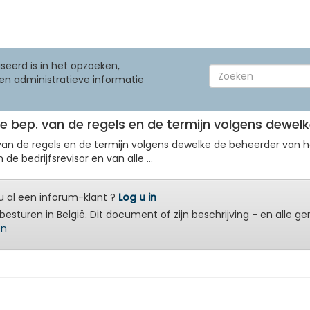
seerd is in het opzoeken,
en administratieve informatie
nde bep. van de regels en de termijn volgens dewelk
ng van de regels en de termijn volgens dewelke de beheerder van 
de bedrijfsrevisor en van alle ...
 al een inforum-klant ?
Log u in
besturen in België. Dit document of zijn beschrijving - en alle g
en