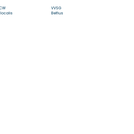
CW
VVSG
localis
Belfius