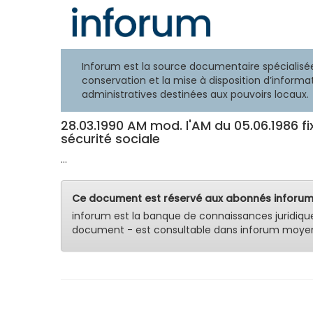
Inforum est la source documentaire spécialisée
conservation et la mise à disposition d’informat
administratives destinées aux pouvoirs locaux.
28.03.1990 AM mod. l'AM du 05.06.1986 fi
sécurité sociale
...
Ce document est réservé aux abonnés inforum
inforum est la banque de connaissances juridiqu
document - est consultable dans inforum moyen