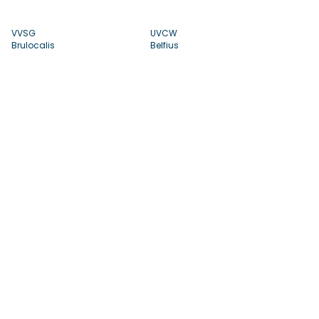
VVSG
UVCW
Brulocalis
Belfius