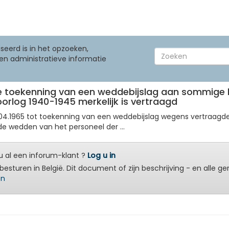
seerd is in het opzoeken,
en administratieve informatie
ende toekenning van een weddebijslag aan sommige 
oorlog 1940-1945 merkelijk is vertraagd
15.04.1965 tot toekenning van een weddebijslag wegens vertraagde 
 de wedden van het personeel der ...
 al een inforum-klant ?
Log u in
besturen in België. Dit document of zijn beschrijving - en alle g
en