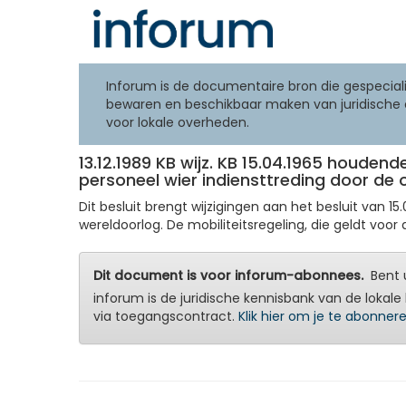
Inforum is de documentaire bron die gespeciali
bewaren en beschikbaar maken van juridische 
voor lokale overheden.
13.12.1989 KB wijz. KB 15.04.1965 houd
personeel wier indiensttreding door de 
Dit besluit brengt wijzigingen aan het besluit van 
wereldoorlog. De mobiliteitsregeling, die geldt voor
Dit document is voor inforum-abonnees.
Bent u
inforum is de juridische kennisbank van de lokale 
via toegangscontract.
Klik hier om je te abonner