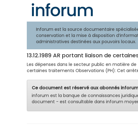
Inforum est la source documentaire spécialisée
conservation et la mise à disposition d’informat
administratives destinées aux pouvoirs locaux.
13.12.1989 AR portant liaison de certain
Les dépenses dans le secteur public en matière de trai
certaines traitements Observations (PH): Cet arrêté l
Ce document est réservé aux abonnés inforum
inforum est la banque de connaissances juridiqu
document - est consultable dans inforum moyen