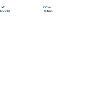
CW
VVSG
localis
Belfius