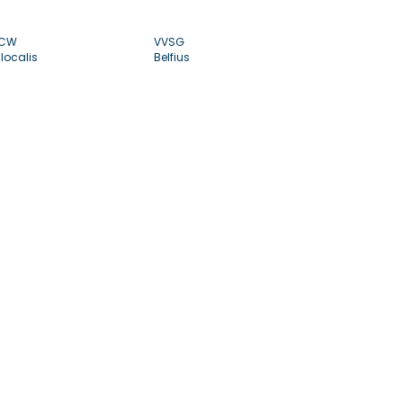
CW
VVSG
localis
Belfius