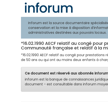
Inforum est la source documentaire spécialisée
conservation et la mise à disposition d’informat
administratives destinées aux pouvoirs locaux.
*16.02.1990 AECF relatif au congé pour
Communauté française et relatif à la m
*16.02.1990 AECF relatif au congé pour prestatio
de 50 ans ou qui ont au moins deux enfants à charge
Ce document est réservé aux abonnés inforum
inforum est la banque de connaissances juridiqu
document - est consultable dans inforum moyen