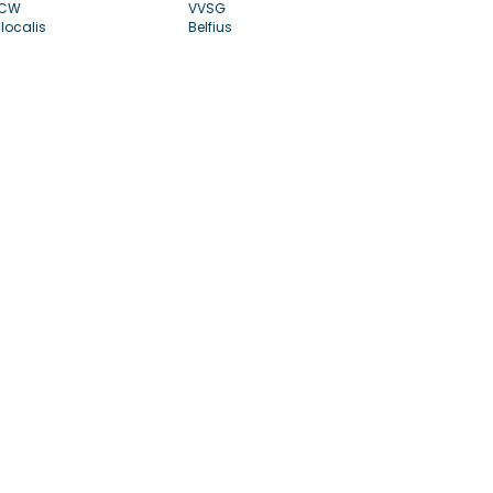
CW
VVSG
localis
Belfius