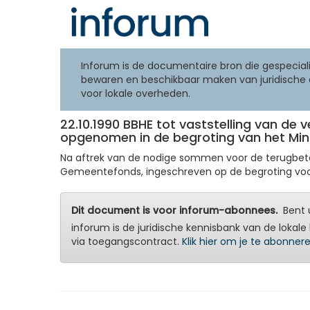
Inforum is de documentaire bron die gespeciali
bewaren en beschikbaar maken van juridische 
voor lokale overheden.
22.10.1990 BBHE tot vaststelling van de
opgenomen in de begroting van het Mini
Na aftrek van de nodige sommen voor de terugbetal
Gemeentefonds, ingeschreven op de begroting voor 19
Dit document is voor inforum-abonnees.
Bent u
inforum is de juridische kennisbank van de lokale 
via toegangscontract.
Klik hier om je te abonner