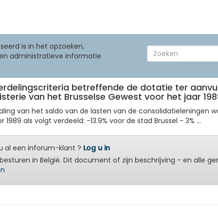
seerd is in het opzoeken,
en administratieve informatie
 verdelingscriteria betreffende de dotatie ter aan
sterie van het Brusselse Gewest voor het jaar 198
ing van het saldo van de lasten van de consolidatieleningen w
89 als volgt verdeeld: -13.9% voor de stad Brussel - 3% ...
 al een inforum-klant ?
Log u in
besturen in België. Dit document of zijn beschrijving - en alle g
en