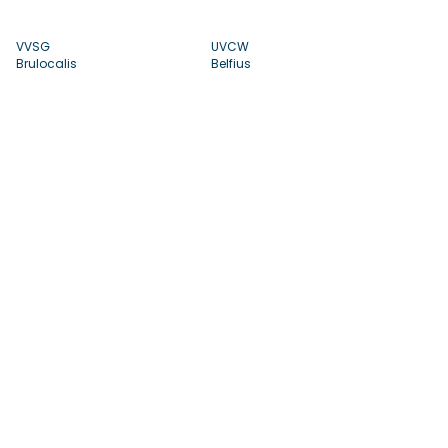
VVSG
UVCW
Brulocalis
Belfius